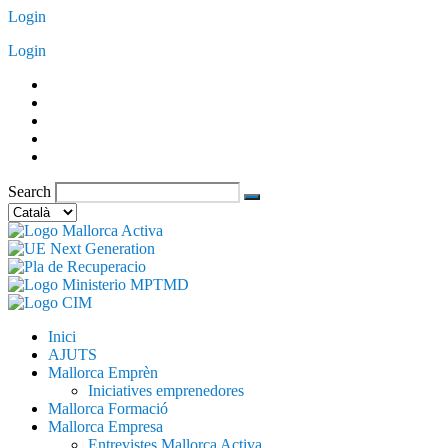
Vés
Login
al
Login
contingut
Search
Trieu
un
idioma
Inici
AJUTS
Mallorca Emprèn
Iniciatives emprenedores
Mallorca Formació
Mallorca Empresa
Entrevistes Mallorca Activa