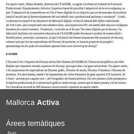
En aquest sentit, Maria Abando, directora de l’EASDIB, va agrair a la Direcció General de Formació
Professional i Ensenyaments Artístics Superiors haver fet possible l’adquisició de la nova màquina, ja
que “l’adquisició de competències en l’ús d’eines digitals és un objectiu que un dissenyador de producte
haurà d’assolir per al desenvolupament del seu treball com a professional autònom o assalariat”. A més,
va destacar la creació d’un laboratori de fabricació digital, evolució natural dels tallers tradicionals
als
Fab Labs
, que compta amb una talladora làser, una impressora 3D i ara també amb una nova màquina
fresadora de control numèric. Finalment, va incidir en el fet que “les eines digitals per al disseny i la
fabricació faciliten a la comunitat educativa de l’EASDIB poder dissenyar i produir de manera fàcil i
flexible peces, prototips i productes, ja que l’evolució del desenvolupament dels projectes de disseny,
sobretot pel que fa a les especialitats de Disseny de producte, es basa en projectes de progrés i
aprenentatge en els quals els estudiants aprenen fent coses (
learning by doing
)”.
EASDIB
L’Escola d’Art i Superior de Disseny de les Illes Balears (EASDIB) és l’única escola pública a les Illes
Balears que imparteix estudis superiors de disseny, que equivalen a un grau universitari. En aquest sentit,
s’hi imparteixen les especialitats de Disseny gràfic, Disseny de moda, Disseny d’interiors i Disseny de
producte. Per altra banda, també s’hi imparteixen els cicles formatius de grau superior d’Il·lustració, de
Còmic –novetat per a aquest curs–, de Fotografia i de Joieria artística. Els tres primers cicles pertanyen a
la família professional de Comunicació gràfica i audiovisual, mentre que el darrer pertany a la de Joieria.
En l’actualitat un total de 400 alumnes cursen estudis superiors en aquest centre.
Mallorca
Activa
Àrees temàtiques
Ajuts