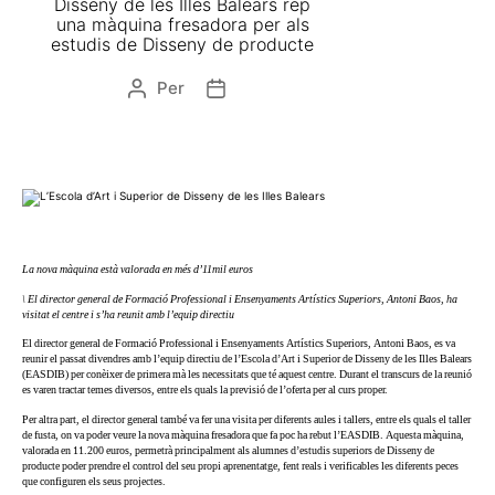
Disseny de les Illes Balears rep
una màquina fresadora per als
estudis de Disseny de producte
Per
La nova màquina està valorada en més d’11mil euros
\ El director general de Formació Professional i Ensenyaments Artístics Superiors, Antoni Baos, ha
visitat el centre i s’ha reunit amb l’equip directiu
El director general de Formació Professional i Ensenyaments Artístics Superiors, Antoni Baos, es va
reunir el passat divendres amb l’equip directiu de l’Escola d’Art i Superior de Disseny de les Illes Balears
(EASDIB) per conèixer de primera mà les necessitats que té aquest centre. Durant el transcurs de la reunió
es varen tractar temes diversos, entre els quals la previsió de l’oferta per al curs proper.
Per altra part, el director general també va fer una visita per diferents aules i tallers, entre els quals el taller
de fusta, on va poder veure la nova màquina fresadora que fa poc ha rebut l’EASDIB. Aquesta màquina,
valorada en 11.200 euros, permetrà principalment als alumnes d’estudis superiors de Disseny de
producte poder prendre el control del seu propi aprenentatge, fent reals i verificables les diferents peces
que configuren els seus projectes.