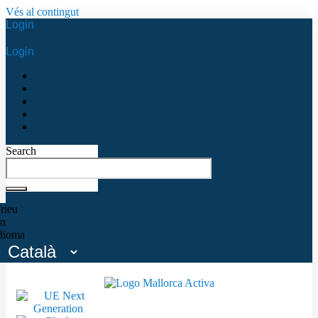
Vés al contingut
Login
Login
Search
rieu
n
dioma