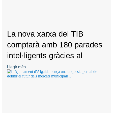
La nova xarxa del TIB
comptarà amb 180 parades
intel·ligents gràcies al
programa Smart Island que
Llegir més
promou el Consell de
Mallorca