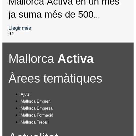
Mallorca Activa en un mes
ja suma més de 500
inscripcions
Llegir més
Mallorca
Activa
Àrees temàtiques
Ajuts
Mallorca Emprèn
Mallorca Empresa
Mallorca Formació
Mallorca Treball