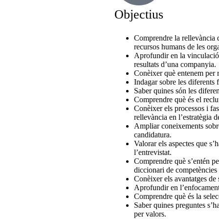
Objectius
Comprendre la rellevància qu
recursos humans de les orga
Aprofundir en la vinculació 
resultats d’una companyia.
Conèixer què entenem per re
Indagar sobre les diferents 
Saber quines són les diferent
Comprendre què és el reclut
Conèixer els processos i fas
rellevància en l’estratègia
Ampliar coneixements sobre 
candidatura.
Valorar els aspectes que s’h
l’entrevistat.
Comprendre què s’entén per 
diccionari de competències
Conèixer els avantatges de 
Aprofundir en l’enfocament 
Comprendre què és la selecci
Saber quines preguntes s’ha
per valors.