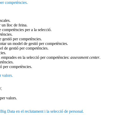
 per competències.
.
scales.
 un lloc de feina.
 competències per a la selecció.
tències.
 gestió per competències.
ntar un model de gestió per competències.
l de gestió per competències.
ies.
s emprades en la selecció per competències:
assessment center
.
etències.
ió per competències.
r valors.
V.
per valors.
 Big Data en el reclutament i la selecció de personal.