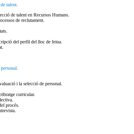
de talent.
elecció de talent en Recursos Humans.
processos de reclutament.
tats.
ripció del perfil del lloc de feina.
t.
 personal.
avaluació i la selecció de personal.
ribratge curricular.
lectiva.
el procés.
trevista.