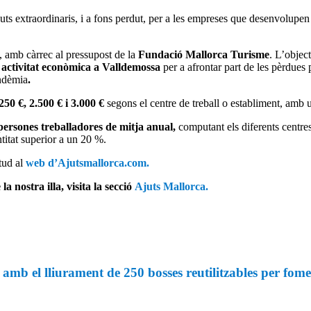
ts extraordinaris, i a fons perdut, per a les empreses que desenvolupen l’
, amb càrrec al pressupost de la
Fundació Mallorca Turisme
. L’objec
b activitat econòmica a Valldemossa
per a afrontar part de les pèrdues 
andèmia
.
250 €, 2.500 € i 3.000 €
segons el centre de treball o establiment, amb
ersones treballadores de mitja anual,
computant els diferents centres
itat superior a un 20 %.
itud al
web d’Ajutsmallorca.com.
la nostra illa, visita la secció
Ajuts Mallorca.
 el lliurament de 250 bosses reutilitzables per fomen