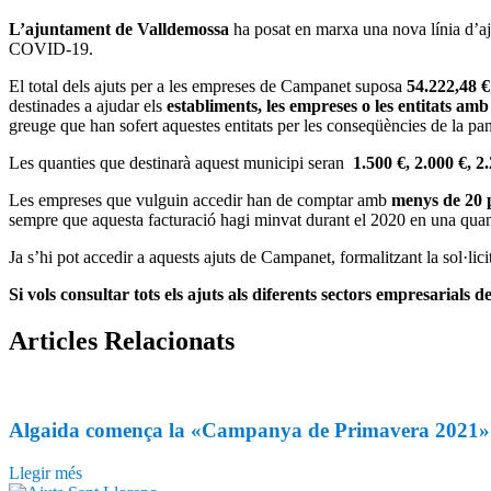
L’ajuntament
de Valldemossa
ha posat en marxa una nova línia d’aju
COVID-19.
El total dels ajuts per a les empreses de Campanet suposa
54.222,48 €
destinades a ajudar els
establiments, les empreses o les entitats am
greuge que han sofert aquestes entitats per les conseqüències de la p
Les quanties que destinarà aquest municipi seran
1.500 €, 2.000 €, 2.
Les empreses que vulguin accedir han de comptar amb
menys de 20 p
sempre que aquesta facturació hagi minvat durant el 2020 en una quant
Ja s’hi pot accedir a aquests ajuts de Campanet, formalitzant la sol·lic
Si vols consultar tots els ajuts als diferents sectors empresarials de 
Articles
Relacionats
Algaida comença la «Campanya de Primavera 2021» amb
Llegir més