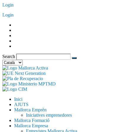
Vés
Login
al
Login
contingut
Search
Trieu
un
idioma
Inici
AJUTS
Mallorca Emprèn
Iniciatives emprenedores
Mallorca Formació
Mallorca Empresa
Entrevistes Mallorca Activa