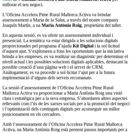
millorar el seu negoci.
L’Oficina Accelera Pime Rural Mallorca Activa va brindar
assessorament a Maria de la Salut, a través del nostre company
Joaquín Martín, a na
Maria Antònia Roig
, propietària del taller.
En aquesta sessió, es va oferir un assessorament individual i
presencial. La temàtica va estar dirigida a les solucions digitals
proporcionades pel programa d’ajuda
Kit Digital
i la sol·licitud
d’aquest ajut. S’exploraren a fons les oportunitats que la iniciativa
brinda a les empreses, es va realitzar un diagnòstic per determinar el
nivell actual i les possibles solucions digitals aplicables, destacant la
possible creació d’una pàgina web i el servei de CRM.
Anàlogament, es va procedir a sol·licitar l’ajut per a la futura
implementació d’alguns dels serveis recomanats.
La sessió d’assessorament de l’Oficina Accelera Pime Rural
Mallorca Activa va proporcionar a Maria Antònia Roig una visió
clara i estratègica per a la seva empresa. S’abordaren altres aspectes
rellevants com l’ús de les xarxes socials per a la promoció del negoci
i l’optimització dels continguts digitals per aconseguir un millor
posicionament en els cercadors.
Amb l’assessorament de l’Oficina Accelera Pime Rural Mallorca
Activa, na Maria Antònia Roig està prenent passos importants per a