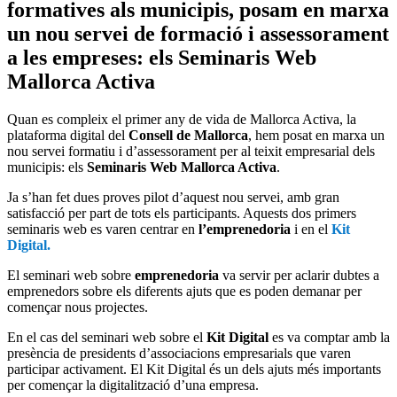
formatives als municipis, posam en marxa
un nou servei de formació i assessorament
a les empreses: els Seminaris Web
Mallorca Activa
Quan es compleix el primer any de vida de Mallorca Activa, la
plataforma digital del
Consell de Mallorca
, hem posat en marxa un
nou servei formatiu i d’assessorament per al teixit empresarial dels
municipis: els
Seminaris Web Mallorca Activa
.
Ja s’han fet dues proves pilot d’aquest nou servei, amb gran
satisfacció per part de tots els participants. Aquests dos primers
seminaris web es varen centrar en
l’emprenedoria
i en el
Kit
Digital.
El seminari web sobre
emprenedoria
va servir per aclarir dubtes a
emprenedors sobre els diferents ajuts que es poden demanar per
començar nous projectes.
En el cas del seminari web sobre el
Kit Digital
es va comptar amb la
presència de presidents d’associacions empresarials que varen
participar activament. El Kit Digital és un dels ajuts més importants
per començar la digitalització d’una empresa.