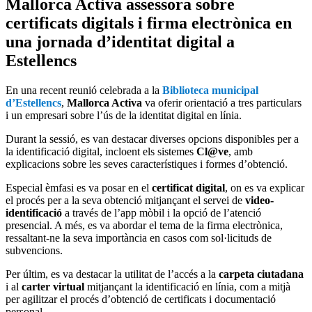
Mallorca Activa assessora sobre
certificats digitals i firma electrònica en
una jornada d’identitat digital a
Estellencs
En una recent reunió celebrada a la
Biblioteca municipal
d’Estellencs
,
Mallorca Activa
va oferir orientació a tres particulars
i un empresari sobre l’ús de la identitat digital en línia.
Durant la sessió, es van destacar diverses opcions disponibles per a
la identificació digital, incloent els sistemes
Cl@ve
, amb
explicacions sobre les seves característiques i formes d’obtenció.
Especial èmfasi es va posar en el
certificat digital
, on es va explicar
el procés per a la seva obtenció mitjançant el servei de
video-
identificació
a través de l’app mòbil i la opció de l’atenció
presencial. A més, es va abordar el tema de la firma electrònica,
ressaltant-ne la seva importància en casos com sol·licituds de
subvencions.
Per últim, es va destacar la utilitat de l’accés a la
carpeta ciutadana
i al
carter virtual
mitjançant la identificació en línia, com a mitjà
per agilitzar el procés d’obtenció de certificats i documentació
personal.