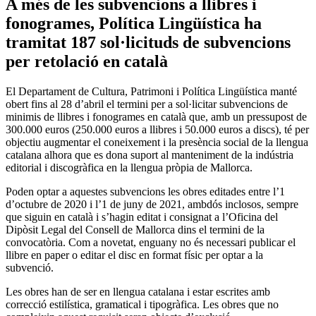
A més de les subvencions a llibres i
fonogrames, Política Lingüística ha
tramitat 187 sol·licituds de subvencions
per retolació en català
El Departament de Cultura, Patrimoni i Política Lingüística manté
obert fins al 28 d’abril el termini per a sol·licitar subvencions de
minimis de llibres i fonogrames en català que, amb un pressupost de
300.000 euros (250.000 euros a llibres i 50.000 euros a discs), té per
objectiu augmentar el coneixement i la presència social de la llengua
catalana alhora que es dona suport al manteniment de la indústria
editorial i discogràfica en la llengua pròpia de Mallorca.
Poden optar a aquestes subvencions les obres editades entre l’1
d’octubre de 2020 i l’1 de juny de 2021, ambdós inclosos, sempre
que siguin en català i s’hagin editat i consignat a l’Oficina del
Dipòsit Legal del Consell de Mallorca dins el termini de la
convocatòria. Com a novetat, enguany no és necessari publicar el
llibre en paper o editar el disc en format físic per optar a la
subvenció.
Les obres han de ser en llengua catalana i estar escrites amb
correcció estilística, gramatical i tipogràfica. Les obres que no