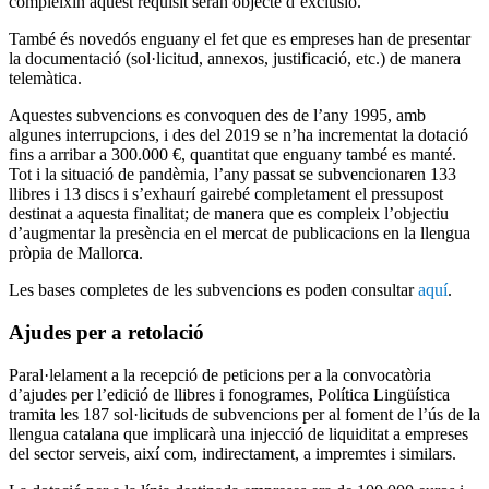
compleixin aquest requisit seran objecte d’exclusió.
També és novedós enguany el fet que es empreses han de presentar
la documentació (sol·licitud, annexos, justificació, etc.) de manera
telemàtica.
Aquestes subvencions es convoquen des de l’any 1995, amb
algunes interrupcions, i des del 2019 se n’ha incrementat la dotació
fins a arribar a 300.000 €, quantitat que enguany també es manté.
Tot i la situació de pandèmia, l’any passat se subvencionaren 133
llibres i 13 discs i s’exhaurí gairebé completament el pressupost
destinat a aquesta finalitat; de manera que es compleix l’objectiu
d’augmentar la presència en el mercat de publicacions en la llengua
pròpia de Mallorca.
Les bases completes de les subvencions es poden consultar
aquí
.
Ajudes per a retolació
Paral·lelament a la recepció de peticions per a la convocatòria
d’ajudes per l’edició de llibres i fonogrames, Política Lingüística
tramita les 187 sol·licituds de subvencions per al foment de l’ús de la
llengua catalana que implicarà una injecció de liquiditat a empreses
del sector serveis, així com, indirectament, a impremtes i similars.