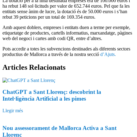
La dotació per a la línia destinada empreses era de 100.000 euros i
ha rebut 148 sol·licituds per valor de 652.744 euros. Pel que fa les
entitats sense ànim de lucre, la dotació és de 50.000 euros i s’han
rebut 39 peticions per un total de 169.354 euros.
Amb aquest doblers, empreses i entitats duen a terme per exemple,
etiquetatge de productes, cartells informatius, marxandatge, pàgines
web del negoci i cartes amb codi QR, entre d’altres.
Pots accedir a totes les subvencions destinades als diferents sectors
productius de Mallorca a través de la nostra secció
d’Ajuts.
Articles
Relacionats
ChatGPT a Sant Llorenç: descobrint la
Intel·ligència Artificial a les pimes
Llegir més
Nou assessorament de Mallorca Activa a Sant
Llorenç