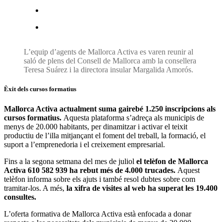
L’equip d’agents de Mallorca Activa es varen reunir al
saló de plens del Consell de Mallorca amb la consellera
Teresa Suárez i la directora insular Margalida Amorós.
Èxit dels cursos formatius
Mallorca Activa actualment suma gairebé 1.250 inscripcions als
cursos formatius.
Aquesta plataforma s’adreça als municipis de
menys de 20.000 habitants, per dinamitzar i activar el teixit
productiu de l’illa mitjançant el foment del treball, la formació, el
suport a l’emprenedoria i el creixement empresarial.
Fins a la segona setmana del mes de juliol
el telèfon de Mallorca
Activa 610 582 939
ha rebut més de 4.000 trucades.
Aquest
telèfon informa sobre els ajuts i també resol dubtes sobre com
tramitar-los. A més,
la xifra de visites al web ha superat les 19.400
consultes.
L’oferta formativa de Mallorca Activa està enfocada a donar