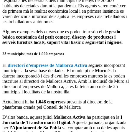
resposta a les necessitats dels municipis de menys de 20.000
habitants detectades durant la pandèmia. Els agents varen conèixer
de primera mà la realitat econòmica local i en primera instància es
varen dedicar a informar dels ajuts a les empreses i als treballadors i
les treballadores autònomes.
Alguns exemples dels cursos que es poden triar són el de
gestió
bàsica econòmica del petit comerç, disseny de productes i
serveis turístics locals, suport vital bàsic
o
seguretat i higiene.
25 municipis i més de 1.000 empreses
El
directori d’empreses de Mallorca Activa
segueix incorporant
municipis a la seva base de dades. El municipi de
Muro
és la
darrera incorporació i des d’avui les empreses mureres ja es poden
inscriure al directori de Mallorca Activa. Amb la inclusió de Muro al
directori d’empreses de Mallorca, ja es fa feina amb més de 25
municipis i localitats de la nostra illa.
Actualment hi ha
1.046 empreses
presents al directori de la
plataforma creada pel Consell de Mallorca
D’altra banda, aquest juliol
Mallorca Activa
ha participat en la
I
Jornada de Transformació Digital
. Aquesta jornada, organitzada
per
l’Ajuntament de Sa Pobla
va comptar amb una de les agents