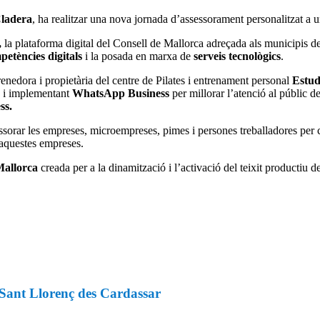
Cladera
, ha realitzar una nova jornada d’assessorament personalitzat a
,
la plataforma digital del Consell de Mallorca adreçada als municipis d
petències digitals
i la posada en marxa de
serveis tecnològics
.
renedora i propietària del centre de Pilates i entrenament personal
Estud
i implementant
WhatsApp Business
per millorar l’atenció al públic d
ss.
ssorar les empreses, microempreses, pimes i persones treballadores per
d’aquestes empreses.
Mallorca
creada per a la dinamització i l’activació del teixit productiu de
e Sant Llorenç des Cardassar