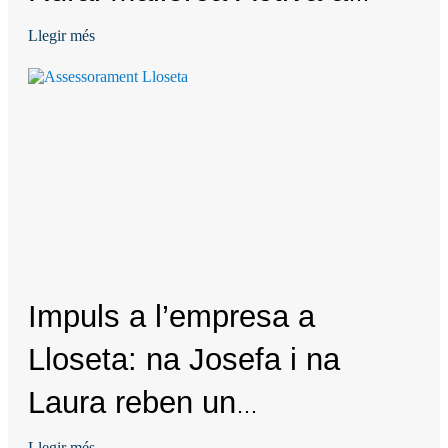
Pollença
Llegir més
Impuls a l’empresa a
Lloseta: na Josefa i na
Laura reben un
assessorament integral
Llegir més