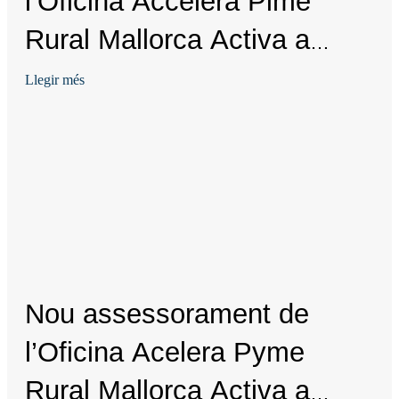
l’Oficina Accelera Pime
Rural Mallorca Activa a
Esporles
Llegir més
Nou assessorament de
l’Oficina Acelera Pyme
Rural Mallorca Activa a