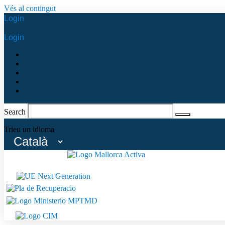
Vés al contingut
Login
Login
Search
Trieu un idioma