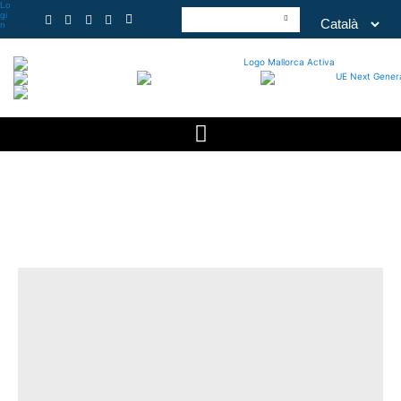
Lo
gi
n