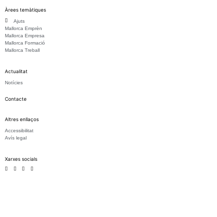
Àrees temàtiques
Ajuts
Mallorca Emprèn
Mallorca Empresa
Mallorca Formació
Mallorca Treball
Actualitat
Notícies
Contacte
Altres enllaços
Accessibilitat
Avís legal
Xarxes socials