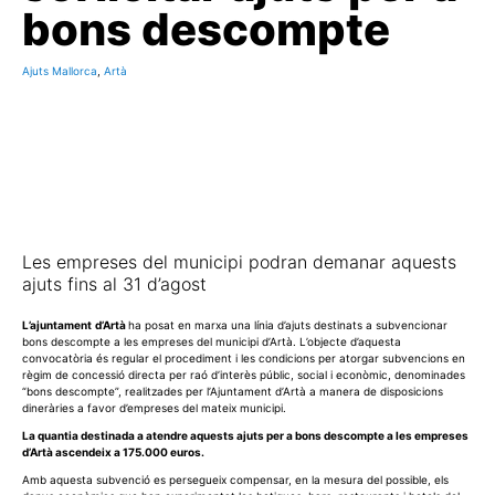
bons descompte
Ajuts Mallorca
,
Artà
Les empreses del municipi podran demanar aquests
ajuts fins al 31 d’agost
L’ajuntament
d’Artà
ha posat en marxa una línia d’ajuts destinats a subvencionar
bons descompte a les empreses del municipi d’Artà. L’objecte d’aquesta
convocatòria és regular el procediment i les condicions per atorgar subvencions en
règim de concessió directa per raó d’interès públic, social i econòmic, denominades
“bons descompte”, realitzades per l’Ajuntament d’Artà a manera de disposicions
dineràries a favor d’empreses del mateix municipi.
La quantia destinada a atendre aquests ajuts per a bons descompte a les empreses
d’Artà ascendeix a 175.000 euros.
Amb aquesta subvenció es persegueix compensar, en la mesura del possible, els