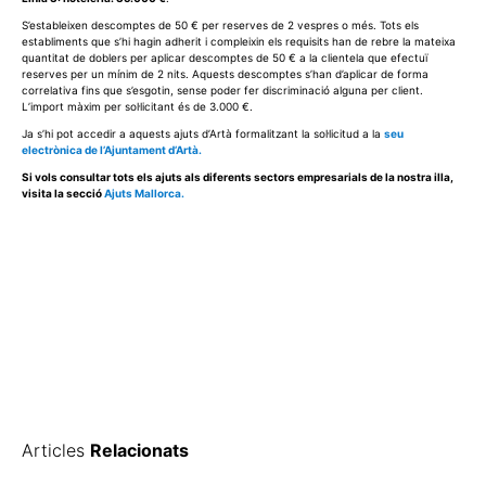
S’estableixen descomptes de 50 € per reserves de 2 vespres o més. Tots els
establiments que s’hi hagin adherit i compleixin els requisits han de rebre la mateixa
quantitat de doblers per aplicar descomptes de 50 € a la clientela que efectuï
reserves per un mínim de 2 nits. Aquests descomptes s’han d’aplicar de forma
correlativa fins que s’esgotin, sense poder fer discriminació alguna per client.
L’import màxim per sol·licitant és de 3.000 €.
Ja s’hi pot accedir a aquests ajuts d’Artà formalitzant la sol·licitud a la
seu
electrònica de l’Ajuntament d’Artà.
Si vols consultar tots els ajuts als diferents sectors empresarials de la nostra illa,
visita la secció
Ajuts Mallorca.
Articles
Relacionats