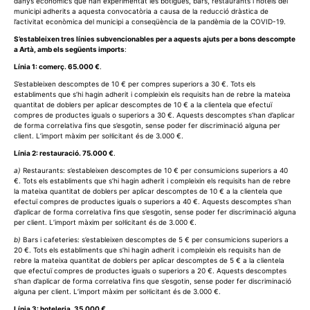
danys econòmics que han experimentat les botigues, bars, restaurants i hotels del
municipi adherits a aquesta convocatòria a causa de la reducció dràstica de
l’activitat econòmica del municipi a conseqüència de la pandèmia de la COVID-19.
S’estableixen tres línies subvencionables per a aquests ajuts per a bons descompte
a Artà, amb els següents imports
:
Línia 1: comerç. 65.000 €
.
S’estableixen descomptes de 10 € per compres superiors a 30 €. Tots els
establiments que s’hi hagin adherit i compleixin els requisits han de rebre la mateixa
quantitat de doblers per aplicar descomptes de 10 € a la clientela que efectuï
compres de productes iguals o superiors a 30 €. Aquests descomptes s’han d’aplicar
de forma correlativa fins que s’esgotin, sense poder fer discriminació alguna per
client. L’import màxim per sol·licitant és de 3.000 €.
Línia 2: restauració. 75.000 €
.
a)
Restaurants: s’estableixen descomptes de 10 € per consumicions superiors a 40
€. Tots els establiments que s’hi hagin adherit i compleixin els requisits han de rebre
la mateixa quantitat de doblers per aplicar descomptes de 10 € a la clientela que
efectuï compres de productes iguals o superiors a 40 €. Aquests descomptes s’han
d’aplicar de forma correlativa fins que s’esgotin, sense poder fer discriminació alguna
per client. L’import màxim per sol·licitant és de 3.000 €.
b)
Bars i cafeteries: s’estableixen descomptes de 5 € per consumicions superiors a
20 €. Tots els establiments que s’hi hagin adherit i compleixin els requisits han de
rebre la mateixa quantitat de doblers per aplicar descomptes de 5 € a la clientela
que efectuï compres de productes iguals o superiors a 20 €. Aquests descomptes
s’han d’aplicar de forma correlativa fins que s’esgotin, sense poder fer discriminació
alguna per client. L’import màxim per sol·licitant és de 3.000 €.
Línia 3: hoteleria. 35.000 €
.