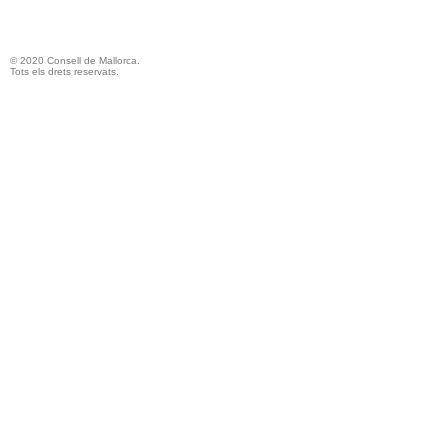
© 2020 Consell de Mallorca.
Tots els drets reservats.