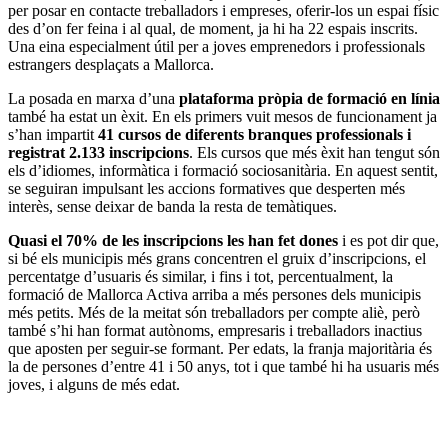
per posar en contacte treballadors i empreses, oferir-los un espai físic
des d’on fer feina i al qual, de moment, ja hi ha 22 espais inscrits.
Una eina especialment útil per a joves emprenedors i professionals
estrangers desplaçats a Mallorca.
La posada en marxa d’una
plataforma pròpia de formació en línia
també ha estat un èxit. En els primers vuit mesos de funcionament ja
s’han impartit
41 cursos de diferents branques professionals i
registrat 2.133 inscripcions
. Els cursos que més èxit han tengut són
els d’idiomes, informàtica i formació sociosanitària. En aquest sentit,
se seguiran impulsant les accions formatives que desperten més
interès, sense deixar de banda la resta de temàtiques.
Quasi el 70% de les inscripcions les han fet dones
i es pot dir que,
si bé els municipis més grans concentren el gruix d’inscripcions, el
percentatge d’usuaris és similar, i fins i tot, percentualment, la
formació de Mallorca Activa arriba a més persones dels municipis
més petits. Més de la meitat són treballadors per compte aliè, però
també s’hi han format autònoms, empresaris i treballadors inactius
que aposten per seguir-se formant. Per edats, la franja majoritària és
la de persones d’entre 41 i 50 anys, tot i que també hi ha usuaris més
joves, i alguns de més edat.