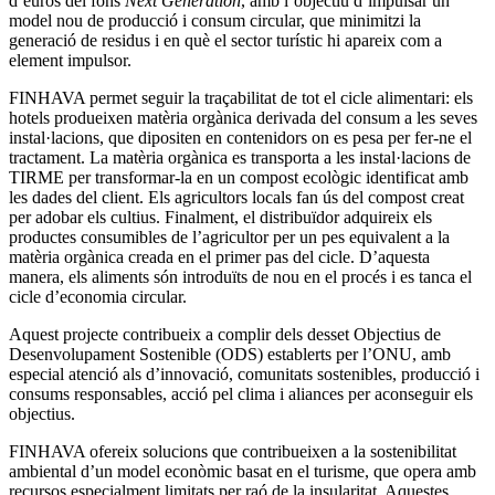
d’euros del fons
Next Generation
, amb l’objectiu d’impulsar un
model nou de producció i consum circular, que minimitzi la
generació de residus i en què el sector turístic hi apareix com a
element impulsor.
FINHAVA permet seguir la traçabilitat de tot el cicle alimentari: els
hotels produeixen matèria orgànica derivada del consum a les seves
instal·lacions, que dipositen en contenidors on es pesa per fer-ne el
tractament. La matèria orgànica es transporta a les instal·lacions de
TIRME per transformar-la en un compost ecològic identificat amb
les dades del client. Els agricultors locals fan ús del compost creat
per adobar els cultius. Finalment, el distribuïdor adquireix els
productes consumibles de l’agricultor per un pes equivalent a la
matèria orgànica creada en el primer pas del cicle. D’aquesta
manera, els aliments són introduïts de nou en el procés i es tanca el
cicle d’economia circular.
Aquest projecte contribueix a complir dels desset Objectius de
Desenvolupament Sostenible (ODS) establerts per l’ONU, amb
especial atenció als d’innovació, comunitats sostenibles, producció i
consums responsables, acció pel clima i aliances per aconseguir els
objectius.
FINHAVA ofereix solucions que contribueixen a la sostenibilitat
ambiental d’un model econòmic basat en el turisme, que opera amb
recursos especialment limitats per raó de la insularitat. Aquestes