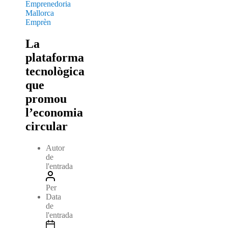
Emprenedoria
Mallorca
Emprèn
La
plataforma
tecnològica
que
promou
l’economia
circular
Autor
de
l'entrada
Per
Data
de
l'entrada