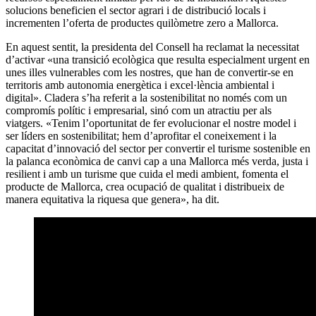
solucions beneficien el sector agrari i de distribució locals i
incrementen l’oferta de productes quilòmetre zero a Mallorca.
En aquest sentit, la presidenta del Consell ha reclamat la necessitat
d’activar «una transició ecològica que resulta especialment urgent en
unes illes vulnerables com les nostres, que han de convertir-se en
territoris amb autonomia energètica i excel·lència ambiental i
digital». Cladera s’ha referit a la sostenibilitat no només com un
compromís polític i empresarial, sinó com un atractiu per als
viatgers. «Tenim l’oportunitat de fer evolucionar el nostre model i
ser líders en sostenibilitat; hem d’aprofitar el coneixement i la
capacitat d’innovació del sector per convertir el turisme sostenible en
la palanca econòmica de canvi cap a una Mallorca més verda, justa i
resilient i amb un turisme que cuida el medi ambient, fomenta el
producte de Mallorca, crea ocupació de qualitat i distribueix de
manera equitativa la riquesa que genera», ha dit.