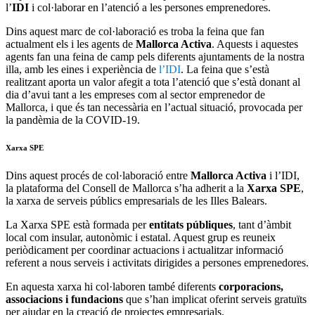
l’
IDI
i col·laborar en l’atenció a les persones emprenedores.
Dins aquest marc de col·laboració es troba la feina que fan
actualment els i les agents de
Mallorca Activa
. Aquests i aquestes
agents fan una feina de camp pels diferents ajuntaments de la nostra
illa, amb les eines i experiència de
l’IDI
. La feina que s’està
realitzant aporta un valor afegit a tota l’atenció que s’està donant al
dia d’avui tant a les empreses com al sector emprenedor de
Mallorca, i que és tan necessària en l’actual situació, provocada per
la pandèmia de la COVID-19.
Xarxa SPE
Dins aquest procés de col·laboració entre
Mallorca Activa
i l’IDI,
la plataforma del Consell de Mallorca s’ha adherit a la
Xarxa SPE
,
la xarxa de serveis públics empresarials de les Illes Balears.
La Xarxa SPE està formada per
entitats públiques
, tant d’àmbit
local com insular, autonòmic i estatal. Aquest grup es reuneix
periòdicament per coordinar actuacions i actualitzar informació
referent a nous serveis i activitats dirigides a persones emprenedores.
En aquesta xarxa hi col·laboren també diferents
corporacions,
associacions i fundacions
que s’han implicat oferint serveis gratuïts
per ajudar en la creació de projectes empresarials.