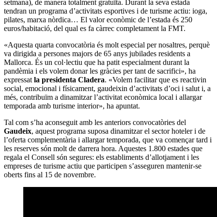
setmana), de manera totalment gratuïta. Durant la seva estada
tendran un programa d’activitats esportives i de turisme actiu: ioga,
pilates, marxa nòrdica… El valor econòmic de l’estada és 250
euros/habitació, del qual es fa càrrec completament la FMT.
«Aquesta quarta convocatòria és molt especial per nosaltres, perquè
va dirigida a persones majors de 65 anys jubilades residents a
Mallorca. És un col·lectiu que ha patit especialment durant la
pandèmia i els volem donar les gràcies per tant de sacrifici», ha
expressat
la presidenta
Cladera
. «Volem facilitar que es reactivin
social, emocional i físicament, gaudeixin d’activitats d’oci i salut i, a
més, contribuïm a dinamitzar l’activitat econòmica local i allargar
temporada amb turisme interior», ha apuntat.
Tal com s’ha aconseguit amb les anteriors convocatòries del
Gaudeix
, aquest programa suposa dinamitzar el sector hoteler i de
l’oferta complementària i allargar temporada, que va començar tard i
les reserves són molt de darrera hora. Aquestes 1.800 estades que
regala el Consell són segures: els establiments d’allotjament i les
empreses de turisme actiu que participen s’asseguren mantenir-se
oberts fins al 15 de novembre.