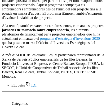
iniciativa posada en marxa per part de l’IDI per donar suport a nous
projectes empresarials. Aquest programa acompanya els
emprenedors i emprenedores des de l’inici del seu projecte fins a la
posada en marxa d’aquest. El programa iEmprèn també s’encarrega
d’avaluar la viabilitat del projecte.
A la reunió, també es varen tractar altres temes, com ara les properes
jornades de formació sobre emprenedoria
, les diferents
plataformes de finançament per a projectes emprenedors que hi ha
actualment en marxa o el
programa d’estratègia d’inversions 2030
que ha posat en marxa l’Oficina d’Inversions Estratègiques del
Govern Balear.
A més d’AODL de les quatre illes, hi participaren representants de la
Xarxa de Serveis Públics empresarials de les Illes Balears, la
Fundació Universitat Empresa, el Centre Balears Europa, l’ISBA, la
SECOT, la Unió de Cooperatives de Treball Associat de les Illes
Balears, Reas Balears, Treball Solidari, l’ICEX, CAEB i PIME
Menorca.
Etiquetes
IDI
Categories