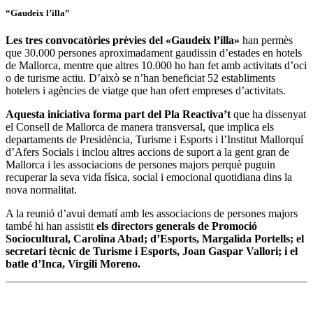
“Gaudeix l’illa”
Les tres convocatòries prèvies del «Gaudeix l’illa»
han permès
que 30.000 persones aproximadament gaudissin d’estades en hotels
de Mallorca, mentre que altres 10.000 ho han fet amb activitats d’oci
o de turisme actiu. D’això se n’han beneficiat 52 establiments
hotelers i agències de viatge que han ofert empreses d’activitats.
Aquesta iniciativa forma part del Pla Reactiva’t
que ha dissenyat
el Consell de Mallorca de manera transversal, que implica els
departaments de Presidència, Turisme i Esports i l’Institut Mallorquí
d’Afers Socials i inclou altres accions de suport a la gent gran de
Mallorca i les associacions de persones majors perquè puguin
recuperar la seva vida física, social i emocional quotidiana dins la
nova normalitat.
A la reunió d’avui dematí amb les associacions de persones majors
també hi han assistit
els directors generals de Promoció
Sociocultural, Carolina Abad; d’Esports, Margalida Portells; el
secretari tècnic de Turisme i Esports, Joan Gaspar Vallori; i el
batle d’Inca, Virgili Moreno.