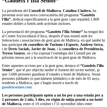
“Gaudeix l’Illa Sènior”
La presidenta del
Consell de Mallorca
,
Catalina Cladera
, ha
presentat avui una nova convocatòria del programa
“Gaudeix
l’illa”
, dedicat específicament a la gent gran i que repartirà 1.800
estades dobles a hotels amb activitats incloses.
La presentació del programa
“Gaudeix l’Illa Sènior”
ha tengut lloc
al Centre Sociocultural d’Inca, després d’una reunió amb les
federacions i associacions de gent gran de Mallorca, en què també hi
han participat
els consellers de Turisme i Esports
,
Andreu Serra
,
i de
Drets Socials, Javier de Juan
, i la
consellera de
Presidència,
Teresa Suárez
, on s’ha exposat l’estratègia del Consell per als
pròxims mesos per a la reactivació de la gent gran de Mallorca.
Entre aquestes accions per a la gent gran, destaca el
“Gaudeix l’illa
Sènior
“, que té per objectiu també el foment del sector turístic, ja
que 3.600 persones gaudiran d’estades a hotel de Mallorca. Seran
persones jubilades (o parcialment jubilades) o de més de 65 anys,
residents a Mallorca, que s’hagin inscrit a través de
gaudeixsenior.com
.
Les persones participants opten a un bo per a una estada per a
2 persones de 2 nits, 3 dies, en règim de mitja pensió a un hotel
de Mallorca
, entre el 19 octubre i l’11 novembre (dies entre