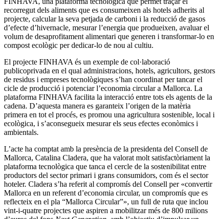
FINHAVA, una plataforma tecnològica que permet traçar el
recorregut dels aliments que es consumeixen als hotels adherits al
projecte, calcular la seva petjada de carboni i la reducció de gasos
d’efecte d’hivernacle, mesurar l’energia que produeixen, avaluar el
volum de desaprofitament alimentari que generen i transformar-lo en
compost ecològic per dedicar-lo de nou al cultiu.
El projecte FINHAVA és un exemple de col·laboració
publicoprivada en el qual administracions, hotels, agricultors, gestors
de residus i empreses tecnològiques s’han coordinat per tancar el
cicle de producció i potenciar l’economia circular a Mallorca. La
plataforma FINHAVA facilita la interacció entre tots els agents de la
cadena. D’aquesta manera es garanteix l’origen de la matèria
primera en tot el procés, es promou una agricultura sostenible, local i
ecològica, i s’aconsegueix mesurar els seus efectes econòmics i
ambientals.
L’acte ha comptat amb la presència de la presidenta del Consell de
Mallorca, Catalina Cladera, que ha valorat molt satisfactòriament la
plataforma tecnològica que tanca el cercle de la sostenibilitat entre
productors del sector primari i grans consumidors, com és el sector
hoteler. Cladera s’ha referit al compromís del Consell per «convertir
Mallorca en un referent d’economia circular, un compromís que es
reflecteix en el pla “Mallorca Circular”», un full de ruta que inclou
vint-i-quatre projectes que aspiren a mobilitzar més de 800 milions