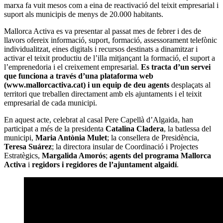
marxa fa vuit mesos com a eina de reactivació del teixit empresarial i
suport als municipis de menys de 20.000 habitants.
Mallorca Activa es va presentar al passat mes de febrer i des de
llavors ofereix informació, suport, formació, assessorament telefònic
individualitzat, eines digitals i recursos destinats a dinamitzar i
activar el teixit productiu de l’illa mitjançant la formació, el suport a
l’emprenedoria i el creixement empresarial.
Es tracta d’un servei
que funciona a través d’una plataforma web
(www.mallorcactiva.cat) i un equip de deu agents
desplaçats al
territori que treballen directament amb els ajuntaments i el teixit
empresarial de cada municipi.
En aquest acte, celebrat al casal Pere Capellà d’Algaida, han
participat a més de la presidenta
Catalina Cladera
, la batlessa del
municipi,
Maria Antònia Mulet
; la consellera de Presidència,
Teresa Suárez
; la directora insular de Coordinació i Projectes
Estratègics,
Margalida Amorós
;
agents del programa Mallorca
Activa
i
regidors i regidores de l’ajuntament algaidí
.