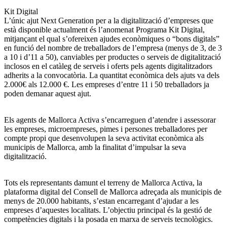
Kit Digital
L’únic ajut Next Generation per a la digitalització d’empreses que
està disponible actualment és l’anomenat Programa Kit Digital,
mitjançant el qual s’ofereixen ajudes econòmiques o “bons digitals”
en funció del nombre de treballadors de l’empresa (menys de 3, de 3
a 10 i d’11 a 50), canviables per productes o serveis de digitalització
inclosos en el catàleg de serveis i oferts pels agents digitalitzadors
adherits a la convocatòria. La quantitat econòmica dels ajuts va dels
2.000€ als 12.000 €. Les empreses d’entre 11 i 50 treballadors ja
poden demanar aquest ajut.
Els agents de Mallorca Activa s’encarreguen d’atendre i assessorar
les empreses, microempreses, pimes i persones treballadores per
compte propi que desenvolupen la seva activitat econòmica als
municipis de Mallorca, amb la finalitat d’impulsar la seva
digitalització.
Tots els representants damunt el terreny de Mallorca Activa, la
plataforma digital del Consell de Mallorca adreçada als municipis de
menys de 20.000 habitants, s’estan encarregant d’ajudar a les
empreses d’aquestes localitats. L’objectiu principal és la gestió de
competències digitals i la posada en marxa de serveis tecnològics.