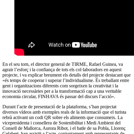
En el seu torn, el director general de TIRME, Rafael Guinea, va
agrair l’esforç i la confiança de tots els col·laboradors en aquest
projecte, i va explicar breument els detalls del projecte destacant que
«és temps de cooperar i superar l’individualisme. És treballant entre
gent i organitzacions diferents com sorgeixen la creativitat i la
innovació necessàries per a la transformació cap a una veritable
economia circular, FINHAVA és passar del discurs l’acció».
Durant l’acte de presentació de la plataforma, s’han projectat
diversos vídeos amb exemples reals de la informació que el turista
rebrà activant un codi QR sobre els aliments que consumeix. La
vicepresidenta i consellera de Sostenibilitat i Medi Ambient del
Consell de Mallorca, Aurora Ribot, i el batle de sa Pobla, Llorenç
Gelabert, han assistit a l’acte, conjuntament amb representants de