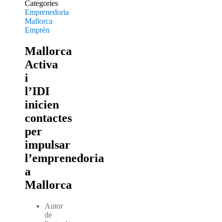
Categories
Emprenedoria
Mallorca
Emprèn
Mallorca
Activa
i
l’IDI
inicien
contactes
per
impulsar
l’emprenedoria
a
Mallorca
Autor
de