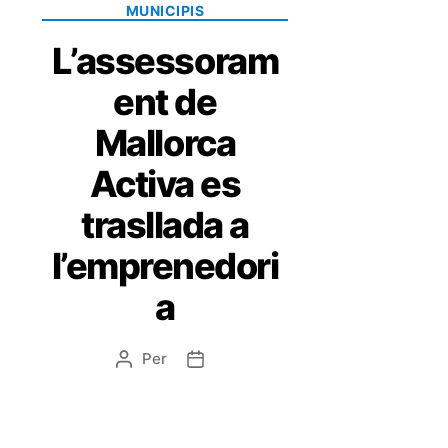
MUNICIPIS
L’assessoram
ent de
Mallorca
Activa es
trasllada a
l’emprenedori
a
Per