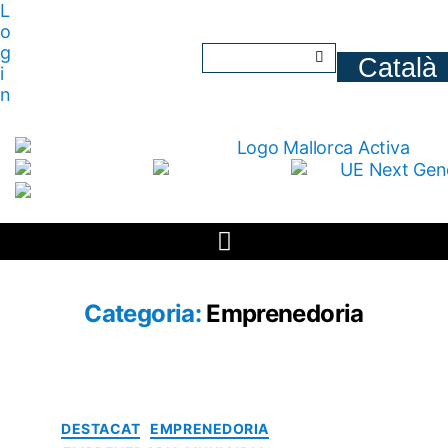
L
o
g
i
n
Categoria:
Emprenedoria
DESTACAT
EMPRENEDORIA