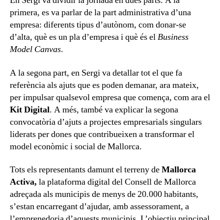
En Sergi va dividir la jornada en dues parts. A la
primera, es va parlar de la part administrativa d’una
empresa: diferents tipus d’autònom, com donar-se
d’alta, què es un pla d’empresa i què és el
Business
Model Canvas
.
A la segona part, en Sergi va detallar tot el que fa
referència als ajuts que es poden demanar, ara mateix,
per impulsar qualsevol empresa que comença, com ara el
Kit Digital
. A més, també va explicar la segona
convocatòria d’ajuts a projectes empresarials singulars
liderats per dones que contribueixen a transformar el
model econòmic i social de Mallorca.
Tots els representants damunt el terreny de
Mallorca
Activa,
la plataforma digital del Consell de Mallorca
adreçada als municipis de menys de 20.000 habitants,
s’estan encarregant d’ajudar, amb assessorament, a
l’emprenedoria d’aquests municipis. L’objectiu principal