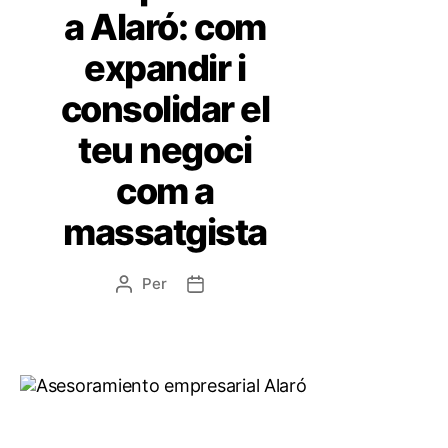
a Alaró: com
expandir i
consolidar el
teu negoci
com a
massatgista
Per