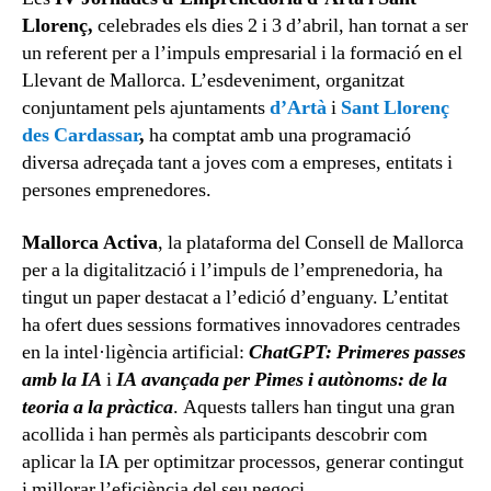
Llorenç,
celebrades els dies 2 i 3 d’abril, han tornat a ser
un referent per a l’impuls empresarial i la formació en el
Llevant de Mallorca. L’esdeveniment, organitzat
conjuntament pels ajuntaments
d’Artà
i
Sant Llorenç
des Cardassar
,
ha comptat amb una programació
diversa adreçada tant a joves com a empreses, entitats i
persones emprenedores.
Mallorca Activa
, la plataforma del Consell de Mallorca
per a la digitalització i l’impuls de l’emprenedoria, ha
tingut un paper destacat a l’edició d’enguany. L’entitat
ha ofert dues sessions formatives innovadores centrades
en la intel·ligència artificial:
ChatGPT: Primeres passes
amb la IA
i
IA avançada per Pimes i autònoms: de la
teoria a la pràctica
. Aquests tallers han tingut una gran
acollida i han permès als participants descobrir com
aplicar la IA per optimitzar processos, generar contingut
i millorar l’eficiència del seu negoci.