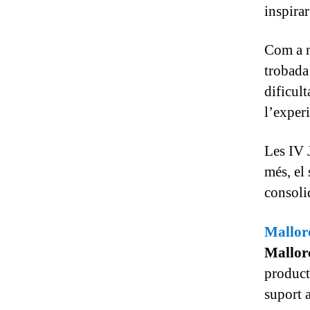
inspira
Com a n
trobada
dificult
l’exper
Les IV 
més, el
consoli
Mallor
Mallor
producti
suport 