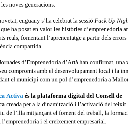
r les noves generacions.
ovetat, enguany s’ha celebrat la sessió
Fuck Up Nigh
 que ha posat en valor les històries d’emprenedoria 
ats reals, fomentant l’aprenentatge a partir dels errors 
iència compartida.
Jornades d’Emprenedoria d’Artà han confirmat, una 
 seu compromís amb el desenvolupament local i la in
dant el municipi com un pol d’emprenedoria a Mallor
ca Activa
és la plataforma digital del Consell de
ca
creada per a la dinamització i l’activació del teixit
u de l’illa mitjançant el foment del treball, la formaci
a l’emprenedoria i el creixement empresarial.