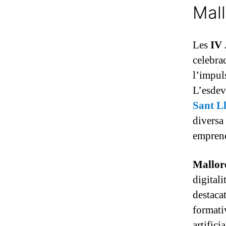
Mall
Les
IV 
celebrad
l’impul
L’esdev
Sant L
diversa
empren
Mallor
digital
destacat
formati
artifici