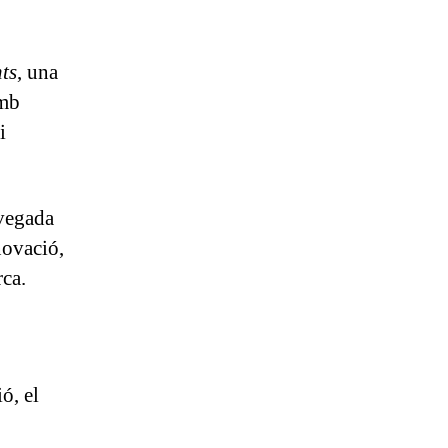
ts
, una
amb
i
vegada
novació,
ca.
ó, el