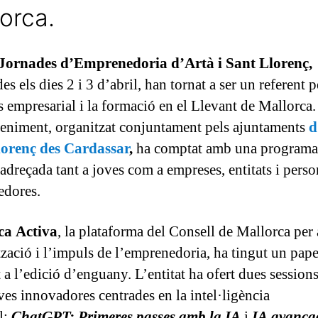
orca.
Jornades d’Emprenedoria d’Artà i Sant Llorenç,
es els dies 2 i 3 d’abril, han tornat a ser un referent p
s empresarial i la formació en el Llevant de Mallorca.
eniment, organitzat conjuntament pels ajuntaments
d
lorenç des Cardassar
,
ha comptat amb una programa
 adreçada tant a joves com a empreses, entitats i pers
edores.
ca Activa
, la plataforma del Consell de Mallorca per 
ització i l’impuls de l’emprenedoria, ha tingut un pape
 a l’edició d’enguany. L’entitat ha ofert dues session
ves innovadores centrades en la intel·ligència
al:
ChatGPT: Primeres passes amb la IA
i
IA avança