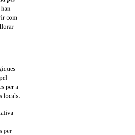
s han
rir com
llorar
ègiques
 pel
cs per a
 locals.
iativa
s per