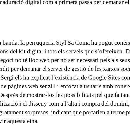
 maduració digital com a primera passa per demanar el
ra banda, la perruqueria Styl Sa Coma ha pogut conèix
ons del kit digital i tots els serveis que s’ofereixen. 
egoci no té lloc web per no ser necessari pels als seus
idit per demanar el servei de gestió de les xarxes soc
 Sergi els ha explicat l’existència de Google Sites co
 de pàgines web senzill i enfocat a usuaris amb cone
Després de mostrar-los les possibilitats pel que fa tant
lització i el disseny com a l’alta i compra del domini
gratament sorpresos, indicant que portarien a terme 
vir aquesta eina.