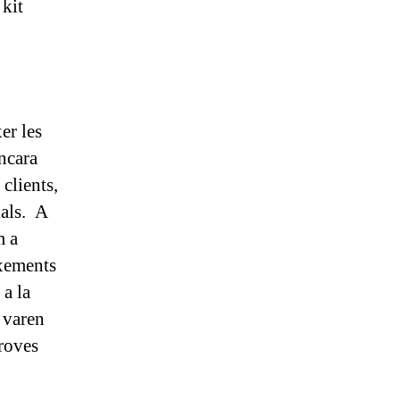
 kit
er les
Encara
 clients,
ials. A
m a
ixements
 a la
, varen
proves