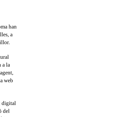
Coma han
les, a
llor.
tural
 a la
’agent,
ina web
 digital
ó del