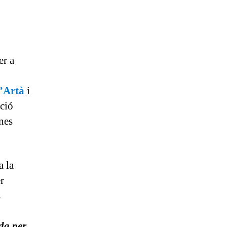
er a
’Artà
i
ció
ones
a la
r
s
da per