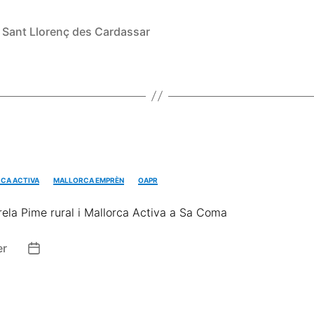
,
Sant Llorenç des Cardassar
CA ACTIVA
MALLORCA EMPRÈN
OAPR
ela Pime rural i Mallorca Activa a Sa Coma
er