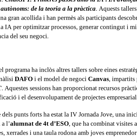
 autònoms: de la teoria a la pràctica
. Aquests taller
una gran acollida i han permès als participants descob
la IA per optimitzar processos, generar contingut i mi
ncia del seu negoci.
l programa ha inclòs altres tallers sobre eines estrat
nàlisi
DAFO
i el model de negoci
Canvas
, impartits
T
. Aquestes sessions han proporcionat recursos pràcti
ificació i el desenvolupament de projectes empresarials
 dels punts forts ha estat la IV Jornada Jove, una inic
 a l’
alumnat de 4t d’ESO
, que ha combinat visites a
s, xerrades i una taula rodona amb joves emprenedor