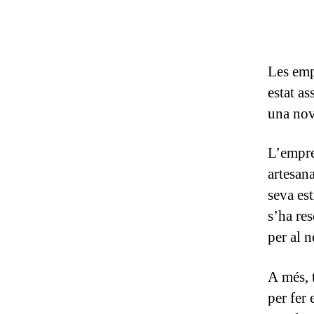
Les emp
estat a
una nov
L’empre
artesana
seva es
s’ha re
per al n
A més, t
per fer 