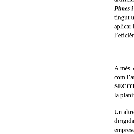
Pimes i
tingut 
aplicar 
l’eficiè
A més, e
com l’a
SECO
la plan
Un altre
dirigida
emprese